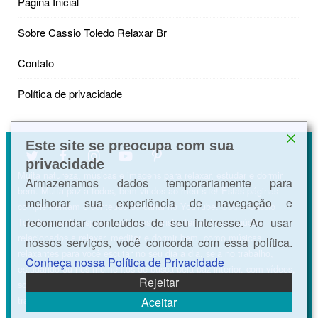
Página Inicial
Sobre Cassio Toledo Relaxar Br
Contato
Política de privacidade
Este site se preocupa com sua
privacidade
Muita natureza, músicas e imagens para relaxar, estudar e dormir
Armazenamos dados temporariamente para
bem. Muita paz a todos, bem vindos ao meu site! Estas páginas
melhorar sua experiência de navegação e
complementam o conteúdo do canal no YouTube. Sou o Cássio
recomendar conteúdos de seu interesse. Ao usar
Toledo e neste espaço postamos constantemente conteúdos
relacionados a relaxar, meditar e dormir bem, como músicas
nossos serviços, você concorda com essa política.
relaxantes para você escutar no seu dia a dia, seja no trabalho,
Conheça nossa Política de Privacidade
estudando ou nos momentos de busca pela paz interior, com vídeos,
Rejeitar
sons da natureza, ASMR e músicas para acalmar a mente e
tranquilizar os pensamentos.
Aceitar