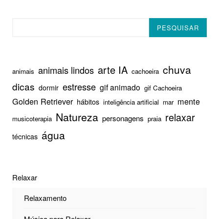
Pesquisar
PESQUISAR
chuva
arte IA
animais lindos
animais
cachoeira
dicas
estresse
gif animado
dormir
gif Cachoeira
Golden Retriever
mente
hábitos
inteligência artificial
mar
Natureza
relaxar
personagens
musicoterapia
praia
água
técnicas
Relaxar
Relaxamento
Música para Relaxar