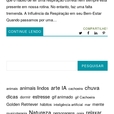
presente em nossa rotina. No entanto, faz uma falta
tremenda. A Influência da Respiração em seu Bem-Estar
Quando passamos por uma…
COMPARTILHE!
CONTINUE LENDO
Pesquisar
PESQUISAR
chuva
arte IA
animais lindos
animais
cachoeira
dicas
estresse
gif animado
dormir
gif Cachoeira
Golden Retriever
mente
hábitos
inteligência artificial
mar
Natureza
relaxar
personagens
musicoterapia
praia