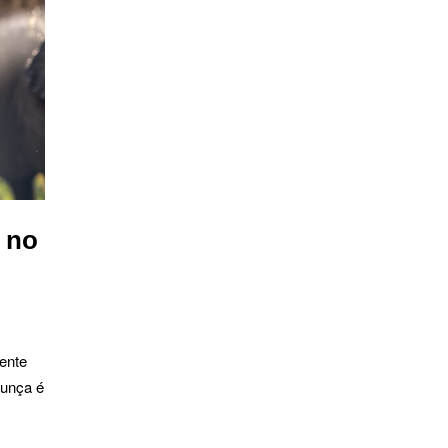
 no
ente
gunça é