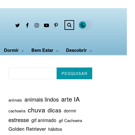
Dormir
Bem Estar
Descobrir
Pesquisar
PESQUISAR
arte IA
animais lindos
animais
chuva
dicas
dormir
cachoeira
estresse
gif animado
gif Cachoeira
Golden Retriever
hábitos