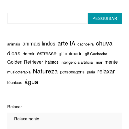
Pesquisar
PESQUISAR
chuva
arte IA
animais lindos
animais
cachoeira
dicas
estresse
gif animado
dormir
gif Cachoeira
Golden Retriever
mente
hábitos
inteligência artificial
mar
Natureza
relaxar
personagens
musicoterapia
praia
água
técnicas
Relaxar
Relaxamento