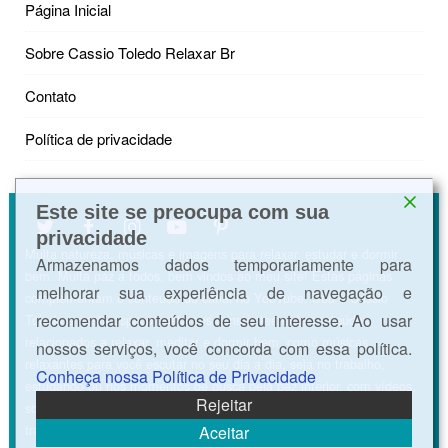
Página Inicial
Sobre Cassio Toledo Relaxar Br
Contato
Política de privacidade
Este site se preocupa com sua
privacidade
Muita natureza, músicas e imagens para relaxar, estudar e dormir
Armazenamos dados temporariamente para
bem. Muita paz a todos, bem vindos ao meu site! Estas páginas
melhorar sua experiência de navegação e
complementam o conteúdo do canal no YouTube. Sou o Cássio
recomendar conteúdos de seu interesse. Ao usar
Toledo e neste espaço postamos constantemente conteúdos
relacionados a relaxar, meditar e dormir bem, como músicas
nossos serviços, você concorda com essa política.
relaxantes para você escutar no seu dia a dia, seja no trabalho,
Conheça nossa Política de Privacidade
estudando ou nos momentos de busca pela paz interior, com vídeos,
Rejeitar
sons da natureza, ASMR e músicas para acalmar a mente e
tranquilizar os pensamentos.
Aceitar