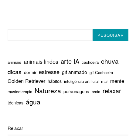
Pesquisar
PESQUISAR
chuva
arte IA
animais lindos
animais
cachoeira
dicas
estresse
gif animado
dormir
gif Cachoeira
Golden Retriever
mente
hábitos
inteligência artificial
mar
Natureza
relaxar
personagens
musicoterapia
praia
água
técnicas
Relaxar