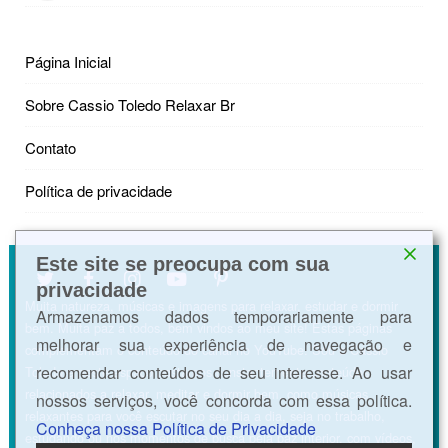
Página Inicial
Sobre Cassio Toledo Relaxar Br
Contato
Política de privacidade
Este site se preocupa com sua
privacidade
Muita natureza, músicas e imagens para relaxar, estudar e dormir
Armazenamos dados temporariamente para
bem. Muita paz a todos, bem vindos ao meu site! Estas páginas
melhorar sua experiência de navegação e
complementam o conteúdo do canal no YouTube. Sou o Cássio
recomendar conteúdos de seu interesse. Ao usar
Toledo e neste espaço postamos constantemente conteúdos
relacionados a relaxar, meditar e dormir bem, como músicas
nossos serviços, você concorda com essa política.
relaxantes para você escutar no seu dia a dia, seja no trabalho,
Conheça nossa Política de Privacidade
estudando ou nos momentos de busca pela paz interior, com vídeos,