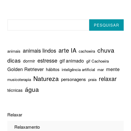
Pesquisar
PESQUISAR
chuva
arte IA
animais lindos
animais
cachoeira
dicas
estresse
gif animado
dormir
gif Cachoeira
Golden Retriever
mente
hábitos
inteligência artificial
mar
Natureza
relaxar
personagens
musicoterapia
praia
água
técnicas
Relaxar
Relaxamento