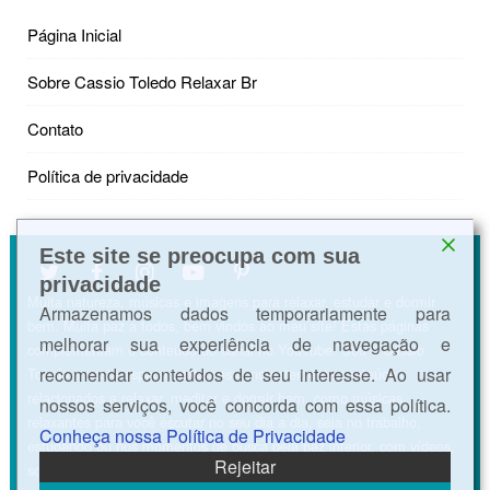
Página Inicial
Sobre Cassio Toledo Relaxar Br
Contato
Política de privacidade
Este site se preocupa com sua
privacidade
Muita natureza, músicas e imagens para relaxar, estudar e dormir
Armazenamos dados temporariamente para
bem. Muita paz a todos, bem vindos ao meu site! Estas páginas
melhorar sua experiência de navegação e
complementam o conteúdo do canal no YouTube. Sou o Cássio
recomendar conteúdos de seu interesse. Ao usar
Toledo e neste espaço postamos constantemente conteúdos
relacionados a relaxar, meditar e dormir bem, como músicas
nossos serviços, você concorda com essa política.
relaxantes para você escutar no seu dia a dia, seja no trabalho,
Conheça nossa Política de Privacidade
estudando ou nos momentos de busca pela paz interior, com vídeos,
Rejeitar
sons da natureza, ASMR e músicas para acalmar a mente e