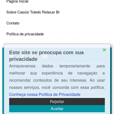
Página Inicial
Sobre Cassio Toledo Relaxar Br
Contato
Política de privacidade
Este site se preocupa com sua
privacidade
Muita natureza, músicas e imagens para relaxar, estudar e dormir
Armazenamos dados temporariamente para
bem. Muita paz a todos, bem vindos ao meu site! Estas páginas
melhorar sua experiência de navegação e
complementam o conteúdo do canal no YouTube. Sou o Cássio
recomendar conteúdos de seu interesse. Ao usar
Toledo e neste espaço postamos constantemente conteúdos
relacionados a relaxar, meditar e dormir bem, como músicas
nossos serviços, você concorda com essa política.
relaxantes para você escutar no seu dia a dia, seja no trabalho,
Conheça nossa Política de Privacidade
estudando ou nos momentos de busca pela paz interior, com vídeos,
Rejeitar
sons da natureza, ASMR e músicas para acalmar a mente e
tranquilizar os pensamentos.
Aceitar