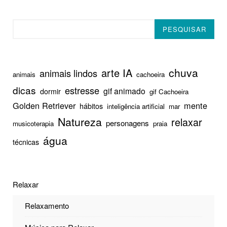
Pesquisar
PESQUISAR
chuva
arte IA
animais lindos
animais
cachoeira
dicas
estresse
gif animado
dormir
gif Cachoeira
Golden Retriever
mente
hábitos
inteligência artificial
mar
Natureza
relaxar
personagens
musicoterapia
praia
água
técnicas
Relaxar
Relaxamento