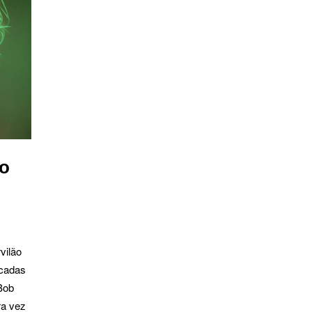
no
vilão
icadas
 Bob
ra vez