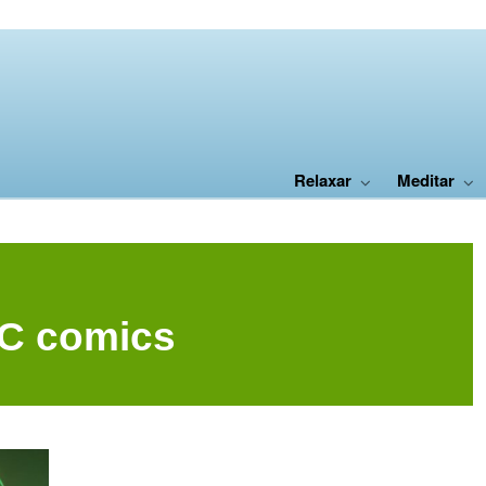
Relaxar
Meditar
C comics