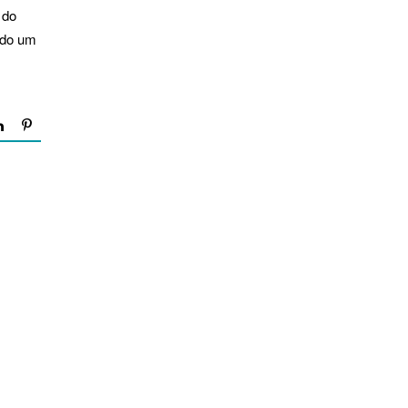
 do
ado um