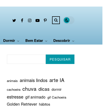
Dormir
Bem Estar
Descobrir
Pesquisar
PESQUISAR
arte IA
animais lindos
animais
chuva
dicas
dormir
cachoeira
estresse
gif animado
gif Cachoeira
Golden Retriever
hábitos