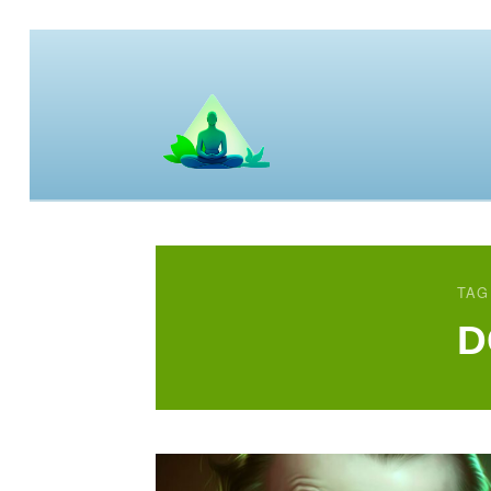
TAG
D