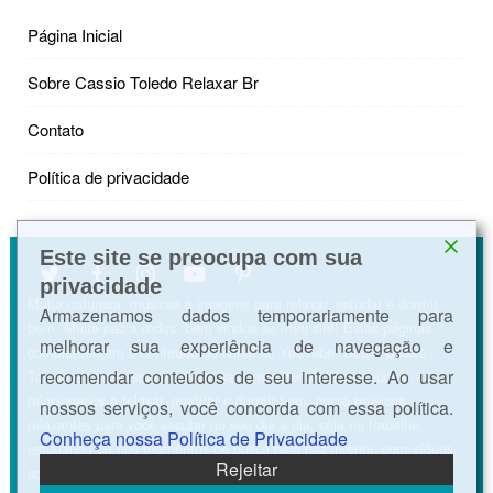
Página Inicial
Sobre Cassio Toledo Relaxar Br
Contato
Política de privacidade
Este site se preocupa com sua
privacidade
Muita natureza, músicas e imagens para relaxar, estudar e dormir
Armazenamos dados temporariamente para
bem. Muita paz a todos, bem vindos ao meu site! Estas páginas
melhorar sua experiência de navegação e
complementam o conteúdo do canal no YouTube. Sou o Cássio
recomendar conteúdos de seu interesse. Ao usar
Toledo e neste espaço postamos constantemente conteúdos
relacionados a relaxar, meditar e dormir bem, como músicas
nossos serviços, você concorda com essa política.
relaxantes para você escutar no seu dia a dia, seja no trabalho,
Conheça nossa Política de Privacidade
estudando ou nos momentos de busca pela paz interior, com vídeos,
Rejeitar
sons da natureza, ASMR e músicas para acalmar a mente e