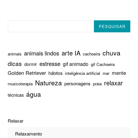
Pesquisar
PESQUISAR
chuva
arte IA
animais lindos
animais
cachoeira
dicas
estresse
gif animado
dormir
gif Cachoeira
Golden Retriever
mente
hábitos
inteligência artificial
mar
Natureza
relaxar
personagens
musicoterapia
praia
água
técnicas
Relaxar
Relaxamento