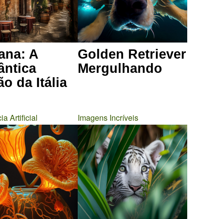
ana: A
Golden Retriever
ntica
Mergulhando
o da Itália
ia Artificial
Imagens Incríveis