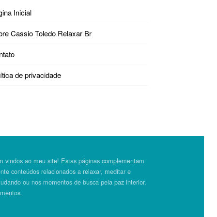
ina Inicial
bre Cassio Toledo Relaxar Br
ntato
ítica de privacidade
bem vindos ao meu site! Estas páginas complementam
e conteúdos relacionados a relaxar, meditar e
studando ou nos momentos de busca pela paz interior,
amentos.