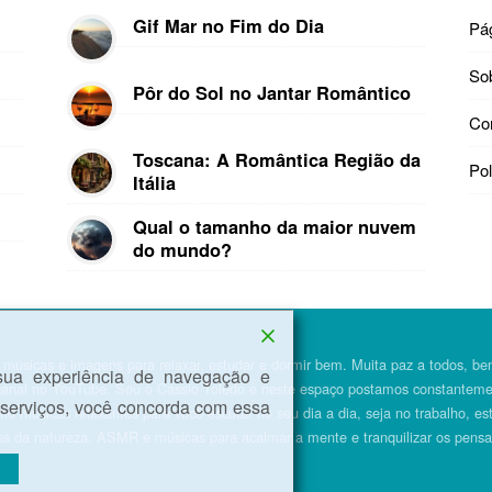
Gif Mar no Fim do Dia
Pág
So
Pôr do Sol no Jantar Romântico
Co
Toscana: A Romântica Região da
Pol
Itália
Qual o tamanho da maior nuvem
do mundo?
, músicas e imagens para relaxar, estudar e dormir bem. Muita paz a todos, 
sua experiência de navegação e
canal no YouTube. Sou o Cássio Toledo e neste espaço postamos constantement
 serviços, você concorda com essa
o músicas relaxantes para você escutar no seu dia a dia, seja no trabalho, e
ns da natureza, ASMR e músicas para acalmar a mente e tranquilizar os pens