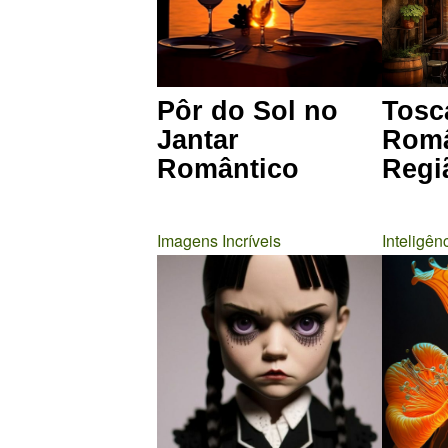
Pôr do Sol no
Tosc
Jantar
Româ
Romântico
Regiã
Imagens Incríveis
Inteligênc