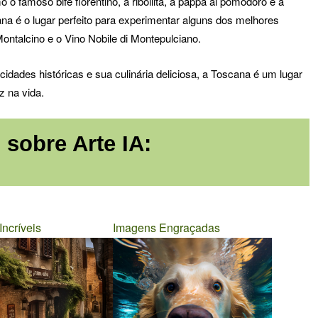
 o famoso bife florentino, a ribollita, a pappa al pomodoro e a
na é o lugar perfeito para experimentar alguns dos melhores
 Montalcino e o Vino Nobile di Montepulciano.
idades históricas e sua culinária deliciosa, a Toscana é um lugar
z na vida.
 sobre Arte IA:
ncríveis
Imagens Engraçadas