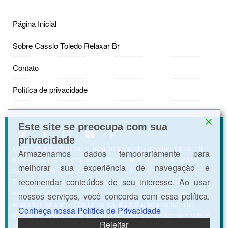
Página Inicial
Sobre Cassio Toledo Relaxar Br
Contato
Política de privacidade
Este site se preocupa com sua
privacidade
Muita natureza, músicas e imagens para relaxar, estudar e dormir
Armazenamos dados temporariamente para
bem. Muita paz a todos, bem vindos ao meu site! Estas páginas
melhorar sua experiência de navegação e
complementam o conteúdo do canal no YouTube. Sou o Cássio
recomendar conteúdos de seu interesse. Ao usar
Toledo e neste espaço postamos constantemente conteúdos
relacionados a relaxar, meditar e dormir bem, como músicas
nossos serviços, você concorda com essa política.
relaxantes para você escutar no seu dia a dia, seja no trabalho,
Conheça nossa Política de Privacidade
estudando ou nos momentos de busca pela paz interior, com vídeos,
Rejeitar
sons da natureza, ASMR e músicas para acalmar a mente e