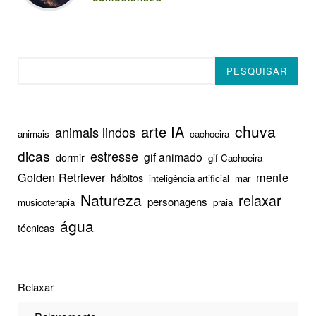
Pesquisar
PESQUISAR
chuva
arte IA
animais lindos
animais
cachoeira
dicas
estresse
gif animado
dormir
gif Cachoeira
Golden Retriever
mente
hábitos
inteligência artificial
mar
Natureza
relaxar
personagens
musicoterapia
praia
água
técnicas
Relaxar