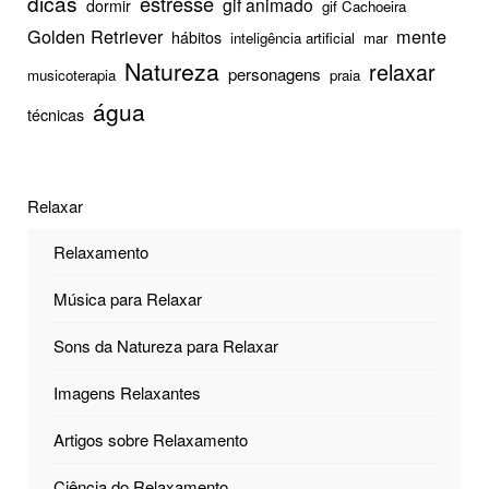
dicas
estresse
gif animado
dormir
gif Cachoeira
Golden Retriever
mente
hábitos
inteligência artificial
mar
Natureza
relaxar
personagens
musicoterapia
praia
água
técnicas
Relaxar
Relaxamento
Música para Relaxar
Sons da Natureza para Relaxar
Imagens Relaxantes
Artigos sobre Relaxamento
Ciência do Relaxamento